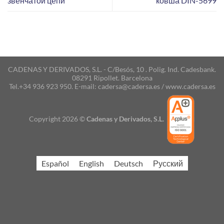
звенчатой цепи
ковша DIN-5699
CADENAS Y DERIVADOS, S.L. - C/Besós, 10 . Polig. Ind. Cadesbank.
08291 Ripollet. Barcelona
Tel.+34 936 923 950. E-mail: cadersa@cadersa.es / www.cadersa.es
Copyright 2026 ©
Cadenas y Derivados, S.L.
Español
English
Deutsch
Русский