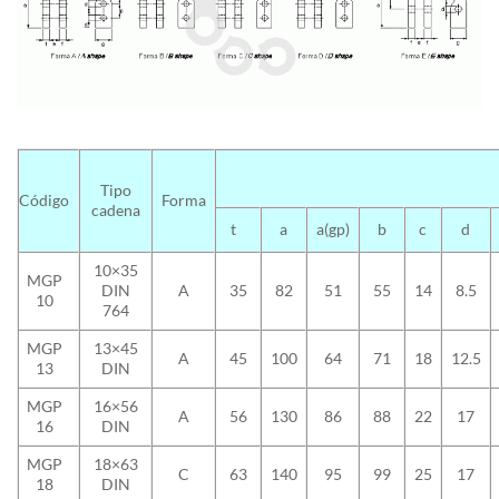
Tipo
Código
Forma
cadena
t
a
a(gp)
b
c
d
10×35
MGP
DIN
A
35
82
51
55
14
8.5
10
764
MGP
13×45
A
45
100
64
71
18
12.5
13
DIN
MGP
16×56
A
56
130
86
88
22
17
16
DIN
MGP
18×63
C
63
140
95
99
25
17
18
DIN