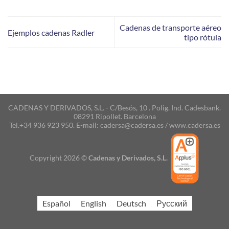
Cadenas de transporte aéreo
Ejemplos cadenas Radler
tipo rótula
CADENAS Y DERIVADOS, S.L. - C/Besós, 10 . Polig. Ind. Cadesbank.
08291 Ripollet. Barcelona
Tel.+34 936 923 950. E-mail: cadersa@cadersa.es / www.cadersa.es
Copyright 2026 ©
Cadenas y Derivados, S.L.
Español
English
Deutsch
Русский