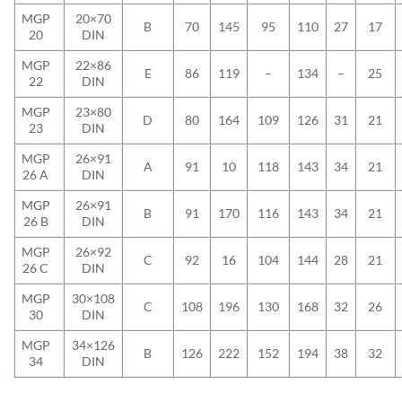
MGP
20×70
B
70
145
95
110
27
17
20
DIN
MGP
22×86
E
86
119
–
134
–
25
22
DIN
MGP
23×80
D
80
164
109
126
31
21
23
DIN
MGP
26×91
A
91
10
118
143
34
21
26 A
DIN
MGP
26×91
B
91
170
116
143
34
21
26 B
DIN
MGP
26×92
C
92
16
104
144
28
21
26 C
DIN
MGP
30×108
C
108
196
130
168
32
26
30
DIN
MGP
34×126
B
126
222
152
194
38
32
34
DIN