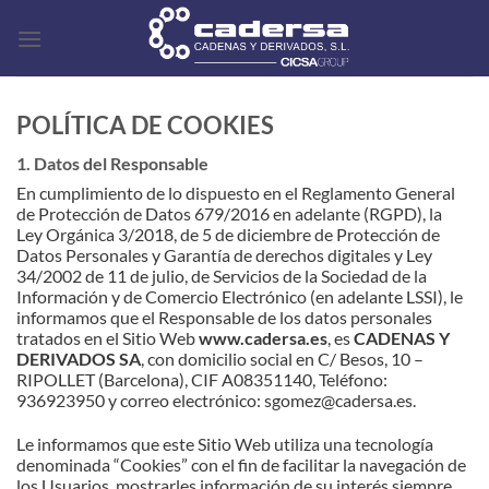
Saltar
al
contenido
POLÍTICA DE COOKIES
1. Datos del Responsable
En cumplimiento de lo dispuesto en el Reglamento General
de Protección de Datos 679/2016 en adelante (RGPD), la
Ley Orgánica 3/2018, de 5 de diciembre de Protección de
Datos Personales y Garantía de derechos digitales y Ley
34/2002 de 11 de julio, de Servicios de la Sociedad de la
Información y de Comercio Electrónico (en adelante LSSI), le
informamos que el Responsable de los datos personales
tratados en el Sitio Web
www.cadersa.es
, es
CADENAS Y
DERIVADOS SA
, con domicilio social en C/ Besos, 10 –
RIPOLLET (Barcelona), CIF A08351140, Teléfono:
936923950 y correo electrónico: sgomez@cadersa.es.
Le informamos que este Sitio Web utiliza una tecnología
denominada “Cookies” con el fin de facilitar la navegación de
los Usuarios, mostrarles información de su interés siempre