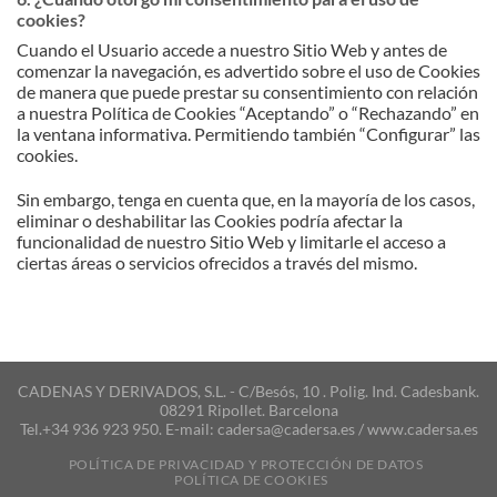
cookies?
Cuando el Usuario accede a nuestro Sitio Web y antes de
comenzar la navegación, es advertido sobre el uso de Cookies
de manera que puede prestar su consentimiento con relación
a nuestra Política de Cookies “Aceptando” o “Rechazando” en
la ventana informativa. Permitiendo también “Configurar” las
cookies.
Sin embargo, tenga en cuenta que, en la mayoría de los casos,
eliminar o deshabilitar las Cookies podría afectar la
funcionalidad de nuestro Sitio Web y limitarle el acceso a
ciertas áreas o servicios ofrecidos a través del mismo.
CADENAS Y DERIVADOS, S.L. - C/Besós, 10 . Polig. Ind. Cadesbank.
08291 Ripollet. Barcelona
Tel.+34 936 923 950. E-mail: cadersa@cadersa.es / www.cadersa.es
POLÍTICA DE PRIVACIDAD Y PROTECCIÓN DE DATOS
POLÍTICA DE COOKIES