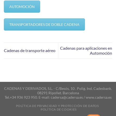
AUTOMOCIÓN
TRANSPORTADORES DE DOBLE CADENA
Cadenas para aplicaciones en
Cadenas de transporte aéreo
Automoción
CADENAS Y DERIVADOS, S.L. - C/Besós, 10 . Polig. Ind. Cadesbank.
08291 Ripollet. Barcelona
Tel.+34 936 923 950. E-mail: cadersa@cadersa.es / www.cadersa.es
POLÍTICA DE PRIVACIDAD Y PROTECCIÓN DE DATOS
POLÍTICA DE COOKIES