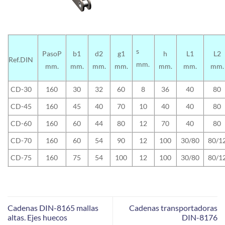
s
PasoP
b1
d2
g1
h
L1
L2
Ref.DIN
mm.
mm.
mm.
mm.
mm.
mm.
mm.
mm.
CD-30
160
30
32
60
8
36
40
80
CD-45
160
45
40
70
10
40
40
80
CD-60
160
60
44
80
12
70
40
80
CD-70
160
60
54
90
12
100
30/80
80/1
CD-75
160
75
54
100
12
100
30/80
80/1
Cadenas DIN-8165 mallas
Cadenas transportadoras
altas. Ejes huecos
DIN-8176