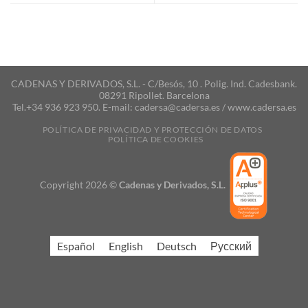
CADENAS Y DERIVADOS, S.L. - C/Besós, 10 . Polig. Ind. Cadesbank.
08291 Ripollet. Barcelona
Tel.+34 936 923 950. E-mail: cadersa@cadersa.es / www.cadersa.es
POLÍTICA DE PRIVACIDAD Y PROTECCIÓN DE DATOS
POLÍTICA DE COOKIES
Copyright 2026 ©
Cadenas y Derivados, S.L.
Español
English
Deutsch
Русский