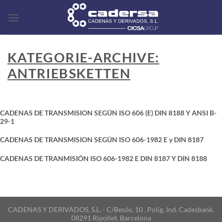
Zum
Inhalt
springen
KATEGORIE-ARCHIVE:
ANTRIEBSKETTEN
CADENAS DE TRANSMISION SEGÚN ISO 606 (E) DIN 8188 Y ANSI B-
29-1
CADENAS DE TRANSMISION SEGÚN ISO 606-1982 E y DIN 8187
CADENAS DE TRANMISIÓN ISO 606-1982 E DIN 8187 Y DIN 8188
CADENAS Y DERIVADOS, S.L. - C/Besós, 10 . Polig. Ind. Cadesbank.
08291 Ripollet. Barcelona