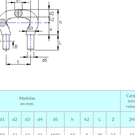
Car
Medidas
mín
en mm.
rotu
d1
d2
d3
d4
d5
h
h2
L
Z
2H
10
12
13
11
M10
43
8
28
2.5
55