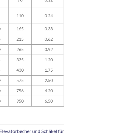
110
0.24
0
165
0.38
8
215
0.62
0
265
0.92
5
335
1.20
5
430
1.75
0
575
2.50
0
756
4.20
0
950
6.50
Elevatorbecher und Schäkel für