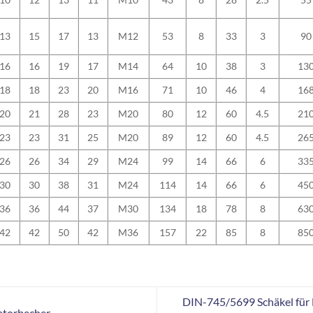
13
15
17
13
M12
53
8
33
3
90
16
16
19
17
M14
64
10
38
3
13
18
18
23
20
M16
71
10
46
4
16
20
21
28
23
M20
80
12
60
4.5
21
23
23
31
25
M20
89
12
60
4.5
26
26
26
34
29
M24
99
14
66
6
33
30
30
38
31
M24
114
14
66
6
45
36
36
44
37
M30
134
18
78
8
63
42
42
50
42
M36
157
22
85
8
85
DIN-745/5699 Schäkel für 
atorbecher