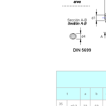
t
a
b
35
±0.3
23
59