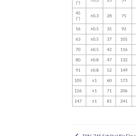
(*)
45
±0.3
28
75
(*)
56
±0.5
35
92
63
±0.5
37
105
70
±0.5
42
116
80
±0.8
47
132
91
±0.8
52
149
105
±1
60
173
126
±1
71
206
147
±1
81
241
DIN-745 Schäkel für Elev