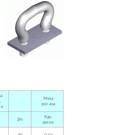
ga
Masa
.
por asa
ra
Kgs.
3H
aprox.
70
0.12