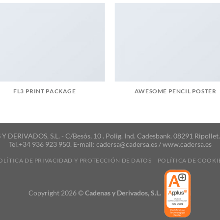
FL3 PRINT PACKAGE
AWESOME PENCIL POSTER
DERIVADOS, S.L. - C/Besós, 10 . Polig. Ind. Cadesbank. 08291 Ripollet
Tel.+34 936 923 950. E-mail: cadersa@cadersa.es / www.cadersa.es
OLÍTICA DE PRIVACIDAD Y PROTECCIÓN DE DATOS
POLÍTICA DE COOKI
Copyright 2026 ©
Cadenas y Derivados, S.L.