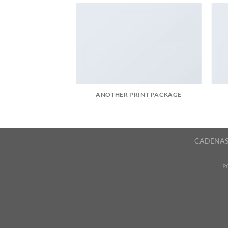
AZINE
ANOTHER PRINT PACKAGE
CADENAS Y 
P